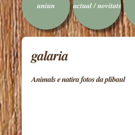
uniun
actual / novitats
galaria
Animals e natira fotos da plibaul