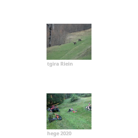
tgira Riein
hege 2020