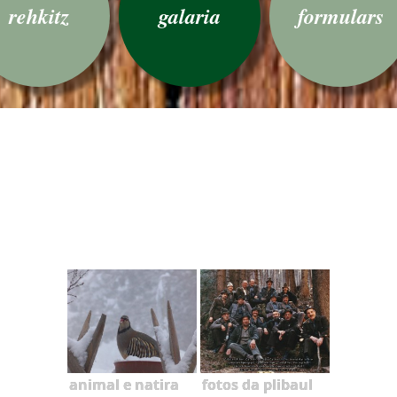
rehkitz
galaria
formulars
animal e natira
fotos da plibaul