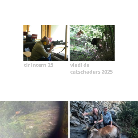
tir intern 25
viadi da
catschadurs 2025