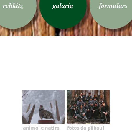
rehkitz
galaria
formulars
animal e natira
fotos da plibaul