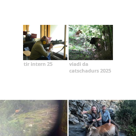
tir intern 25
viadi da
catschadurs 2025