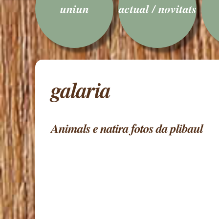
uniun
actual / novitats
galaria
Animals e natira fotos da plibaul