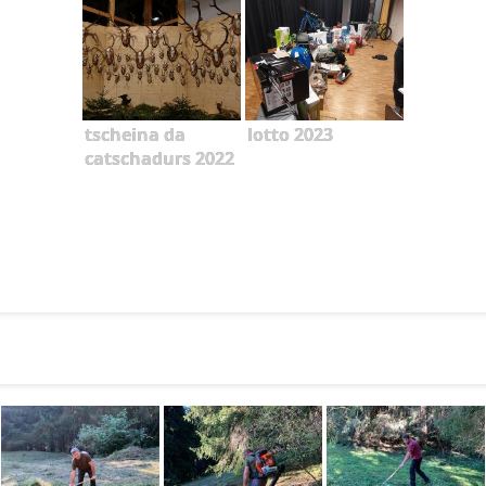
tscheina da
lotto 2023
catschadurs 2022