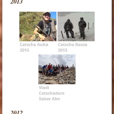
2013
Catscha Aulta
Catscha Bassa
2013
2013
Viadi
Catschadurs
Seiser Alm
2012