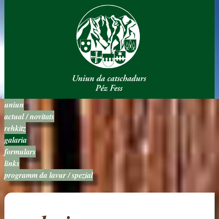
uniun
actual / novitats
rehkitz
galaria
formulars
links
programm da lavur / spezial