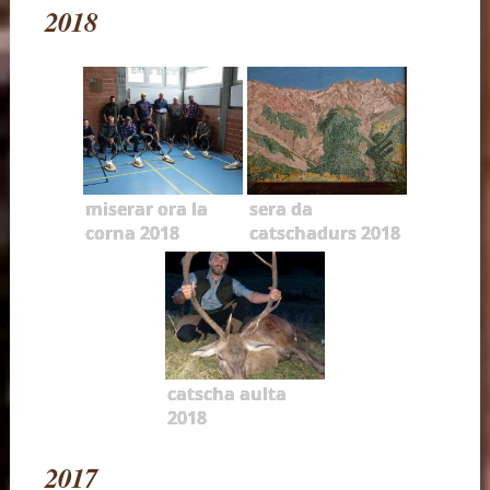
2018
miserar ora la
sera da
corna 2018
catschadurs 2018
catscha aulta
2018
2017