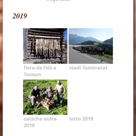
2019
fiera da fols a
viadi Taminatal
Tuseun
catscha aulta
lotto 2019
2019