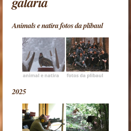
galaria
Animals e natira fotos da plibaul
animal e natira
fotos da plibaul
2025