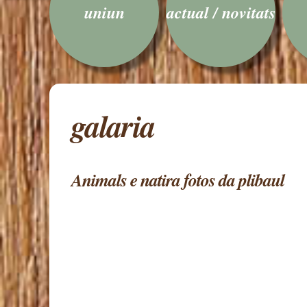
uniun
actual / novitats
galaria
Animals e natira fotos da plibaul