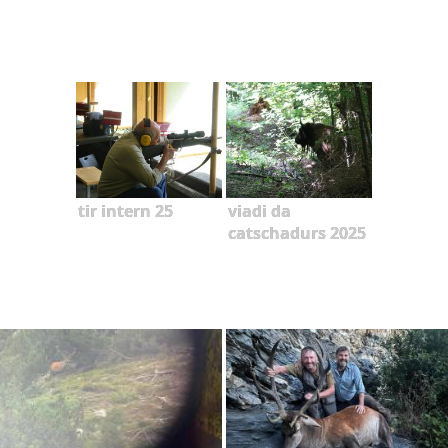
tir intern 25
viadi da
catschadurs 2025