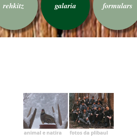
rehkitz
galaria
formulars
animal e natira
fotos da plibaul