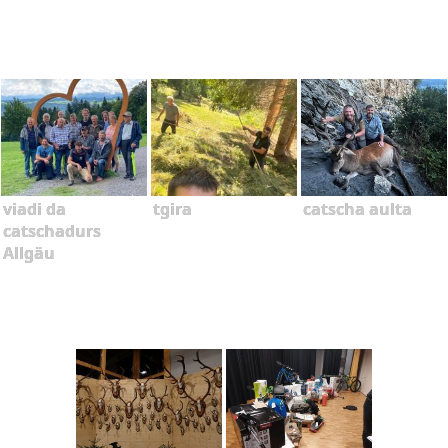
viadi da
tgira
catscha aulta
catschadurs
Allgäu