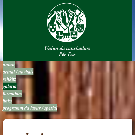
uniun
actual / novitats
rehkitz
galaria
formulars
links
programm da lavur / spezial