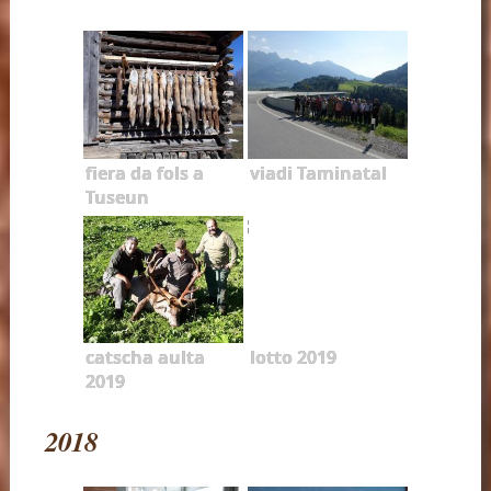
fiera da fols a
viadi Taminatal
Tuseun
catscha aulta
lotto 2019
2019
2018