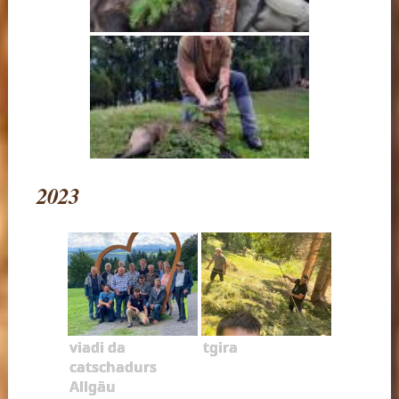
2023
viadi da
tgira
catschadurs
Allgäu