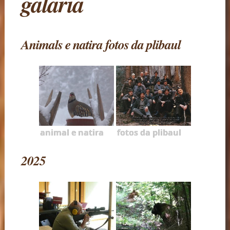
galaria
Animals e natira fotos da plibaul
animal e natira
fotos da plibaul
2025