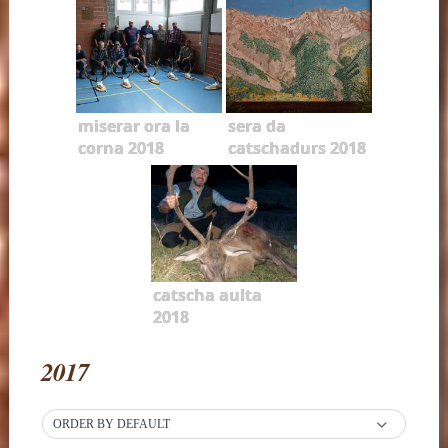
miserar ora la
sera da
corna 2018
catschadurs 2018
catscha aulta
2018
2017
ORDER BY DEFAULT