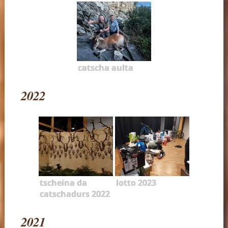
catscha aulta
2022
tscheina da
lotto 2023
catschadurs 2022
2021