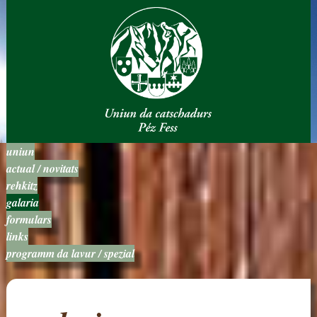
uniun
actual / novitats
rehkitz
galaria
formulars
links
programm da lavur / spezial