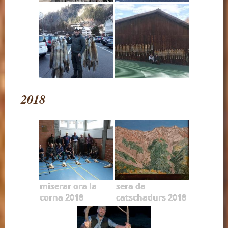
2018
miserar ora la
sera da
corna 2018
catschadurs 2018