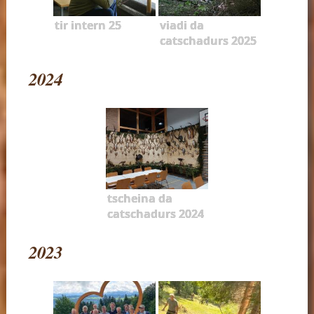
tir intern 25
viadi da
catschadurs 2025
2024
tscheina da
catschadurs 2024
2023