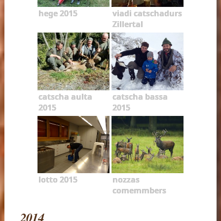
hege 2015
viadi catschadurs
Zillertal
catscha aulta
catscha bassa
2015
2015
lotto 2015
nozzas
comemmbers
2014