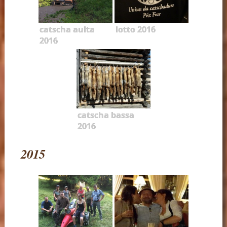
catscha aulta
lotto 2016
2016
catscha bassa
2016
2015