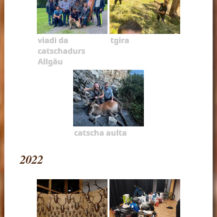
viadi da
tgira
catschadurs
Allgäu
catscha aulta
2022