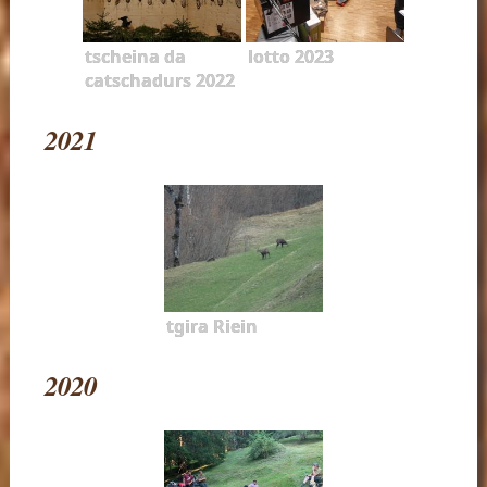
tscheina da
lotto 2023
catschadurs 2022
2021
tgira Riein
2020