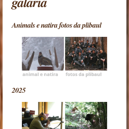
galaria
Animals e natira fotos da plibaul
animal e natira
fotos da plibaul
2025