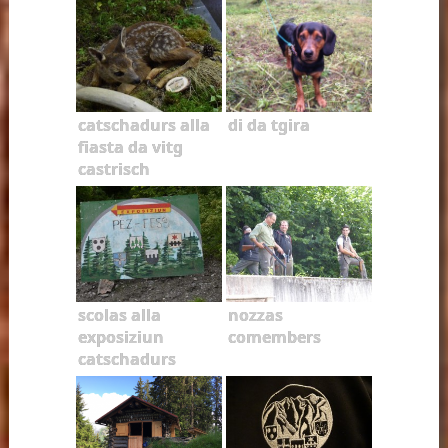
catschadurs alla
di da tgira
fiasta da vitg
castrisch
scolas alla
nozzas
exposiziun
comembers
catschadurs