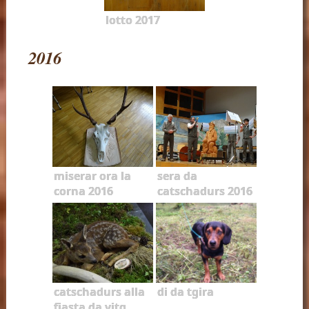
lotto 2017
2016
miserar ora la
sera da
corna 2016
catschadurs 2016
catschadurs alla
di da tgira
fiasta da vitg