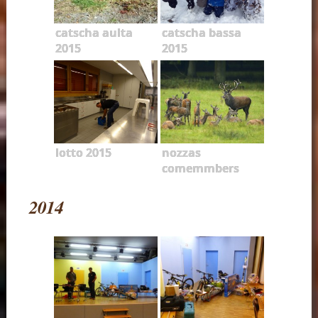
catscha aulta
catscha bassa
2015
2015
lotto 2015
nozzas
comemmbers
2014