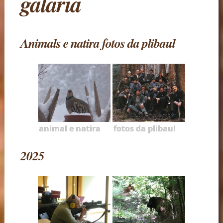
galaria
Animals e natira fotos da plibaul
animal e natira
fotos da plibaul
2025