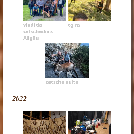
viadi da
tgira
catschadurs
Allgäu
catscha aulta
2022