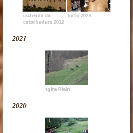
tscheina da
lotto 2023
catschadurs 2022
2021
tgira Riein
2020