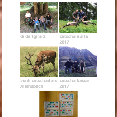
di da tgira-2
catscha aulta
2017
viadi catschadurs
catscha bassa
Allensbach
2017