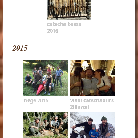
catscha bassa
2016
2015
hege 2015
viadi catschadurs
Zillertal