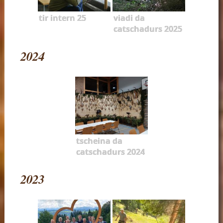
tir intern 25
viadi da
catschadurs 2025
2024
tscheina da
catschadurs 2024
2023