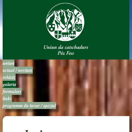
uniun
actual / novitats
rehkitz
galaria
formulars
links
programm da lavur / spezial