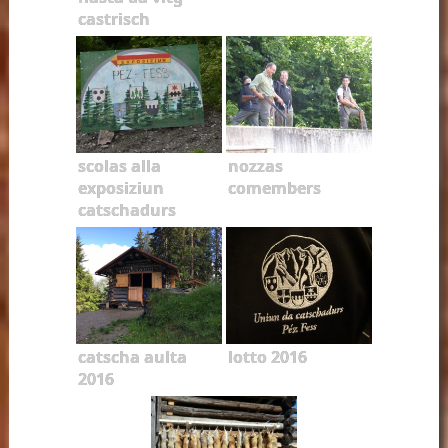
castrisch
scolas alla
nozzas
exposiziun
comembers
catschadurs
catscha aulta
lotto 2016
2016