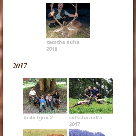
catscha aulta
2018
2017
di da tgira-2
catscha aulta
2017