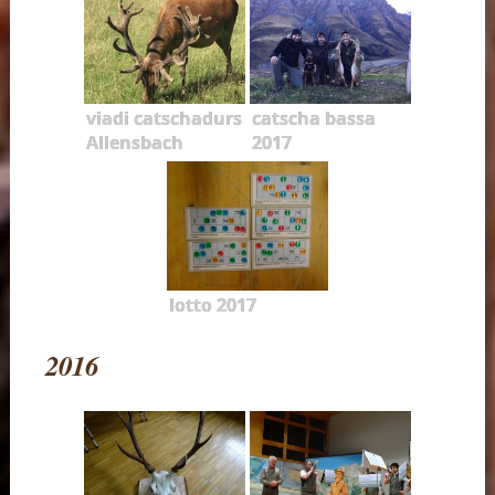
viadi catschadurs
catscha bassa
Allensbach
2017
lotto 2017
2016