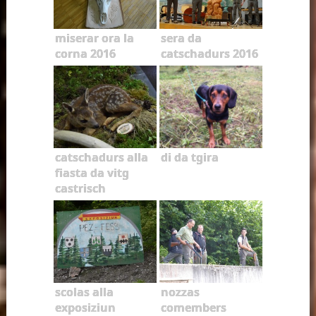
miserar ora la
sera da
corna 2016
catschadurs 2016
catschadurs alla
di da tgira
fiasta da vitg
castrisch
scolas alla
nozzas
exposiziun
comembers