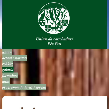
uniun
actual / novitats
rehkitz
galaria
formulars
links
programm da lavur / spezial