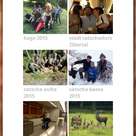
hege 2015
viadi catschadurs
Zillertal
catscha aulta
catscha bassa
2015
2015