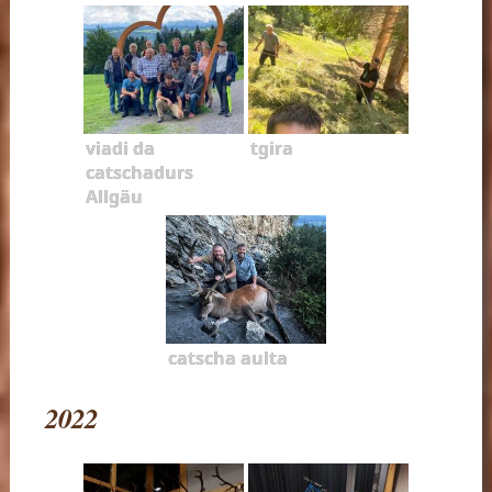
viadi da
tgira
catschadurs
Allgäu
catscha aulta
2022