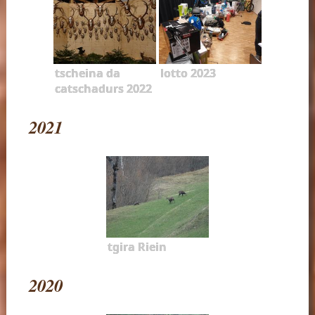
tscheina da
lotto 2023
catschadurs 2022
2021
tgira Riein
2020