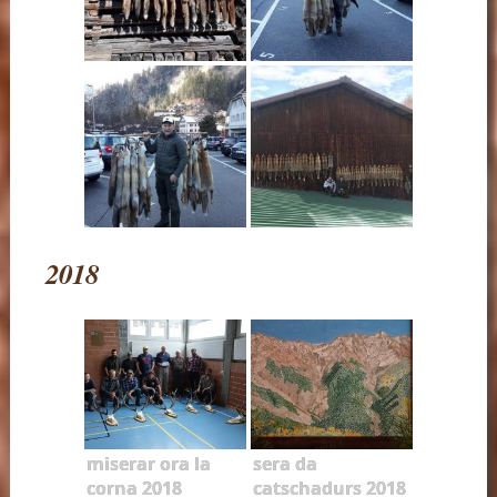
2018
miserar ora la
sera da
corna 2018
catschadurs 2018