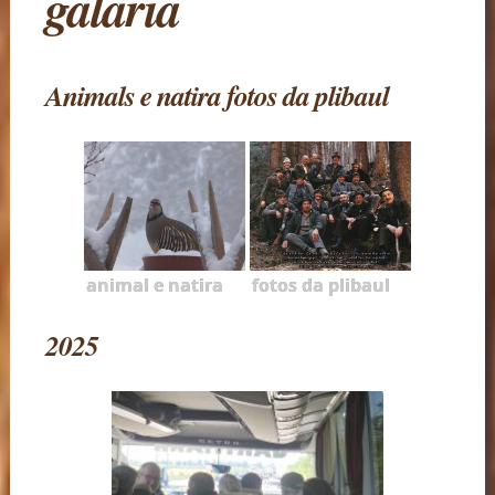
galaria
Animals e natira fotos da plibaul
animal e natira
fotos da plibaul
2025