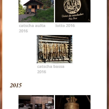
catscha aulta
lotto 2016
2016
catscha bassa
2016
2015