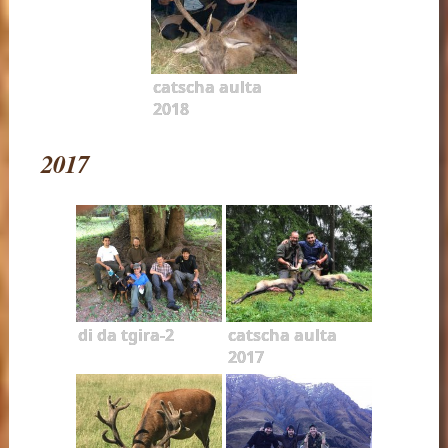
catscha aulta
2018
2017
di da tgira-2
catscha aulta
2017