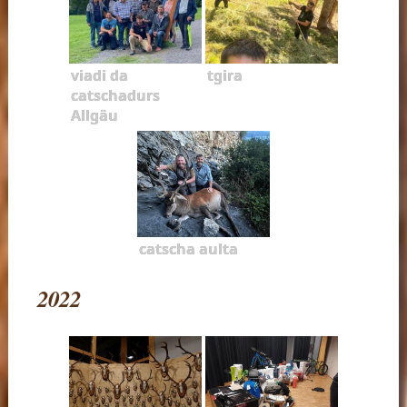
viadi da
tgira
catschadurs
Allgäu
catscha aulta
2022