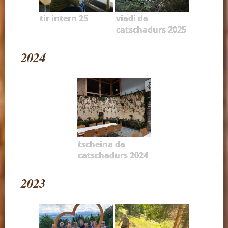
tir intern 25
viadi da
catschadurs 2025
2024
tscheina da
catschadurs 2024
2023