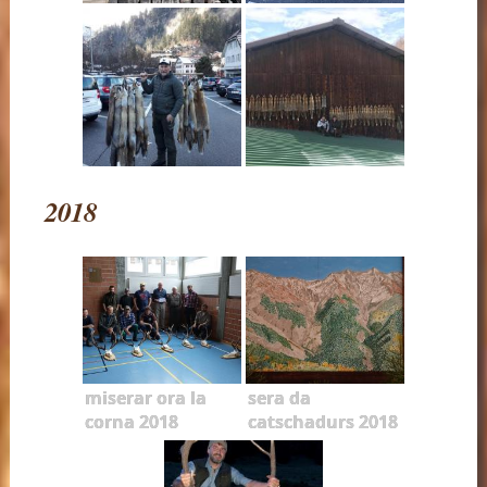
2018
miserar ora la
sera da
corna 2018
catschadurs 2018