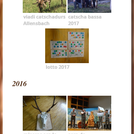
viadi catschadurs
catscha bassa
Allensbach
2017
lotto 2017
2016