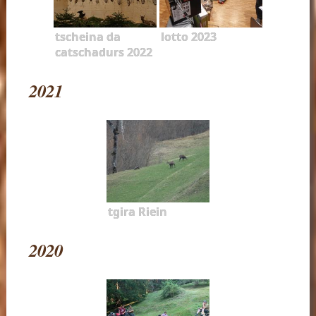
tscheina da
lotto 2023
catschadurs 2022
2021
tgira Riein
2020