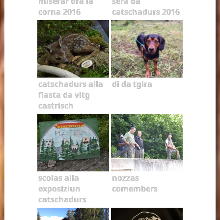
miserar ora la
sera da
corna 2016
catschadurs 2016
catschadurs alla
di da tgira
fiasta da vitg
castrisch
scolas alla
nozzas
exposiziun
comembers
catschadurs