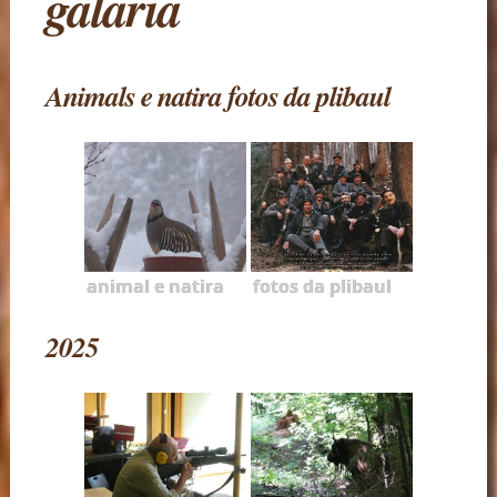
galaria
Animals e natira fotos da plibaul
animal e natira
fotos da plibaul
2025