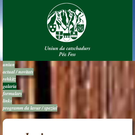
uniun
actual / novitats
rehkitz
galaria
formulars
links
programm da lavur / spezial