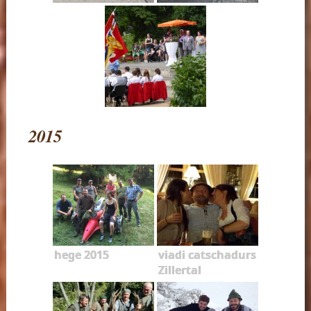
2015
hege 2015
viadi catschadurs
Zillertal