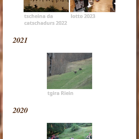
tscheina da
lotto 2023
catschadurs 2022
2021
tgira Riein
2020