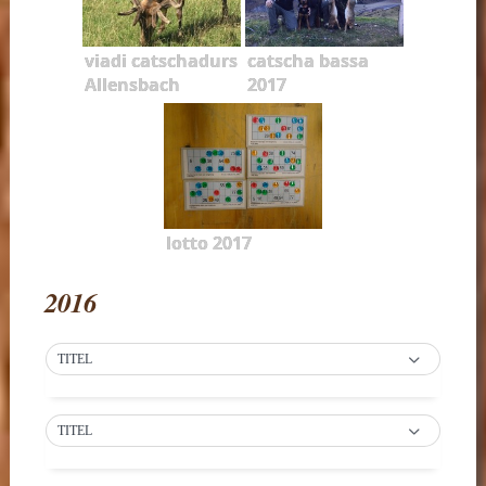
viadi catschadurs
catscha bassa
Allensbach
2017
lotto 2017
2016
TITEL
TITEL