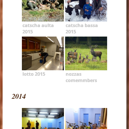
catscha aulta
catscha bassa
2015
2015
lotto 2015
nozzas
comemmbers
2014