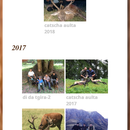
catscha aulta
2018
2017
di da tgira-2
catscha aulta
2017