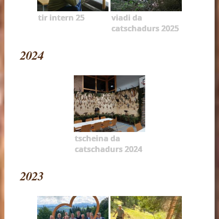
tir intern 25
viadi da
catschadurs 2025
2024
tscheina da
catschadurs 2024
2023