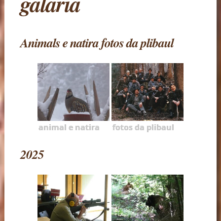
galaria
Animals e natira fotos da plibaul
animal e natira
fotos da plibaul
2025