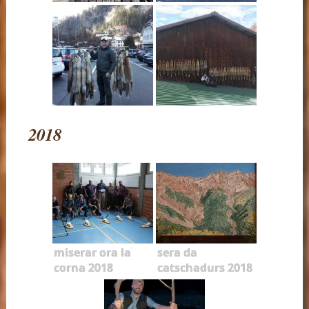
2018
miserar ora la
sera da
corna 2018
catschadurs 2018