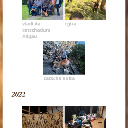
viadi da
tgira
catschadurs
Allgäu
catscha aulta
2022