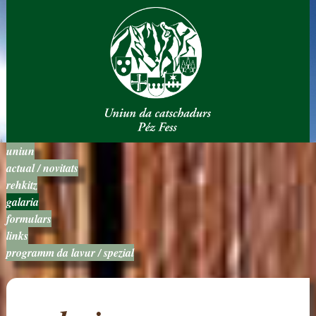
uniun
actual / novitats
rehkitz
galaria
formulars
links
programm da lavur / spezial