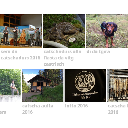
sera da
catschadurs alla
di da tgira
catschadurs 2016
fiasta da vitg
castrisch
catscha aulta
lotto 2016
catscha 
ers
2016
2016