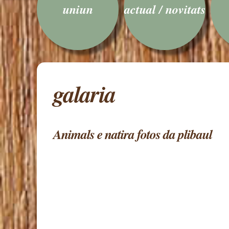
uniun
actual / novitats
galaria
Animals e natira fotos da plibaul