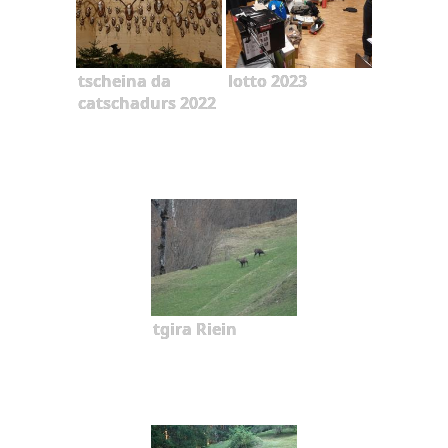
tscheina da
lotto 2023
catschadurs 2022
tgira Riein