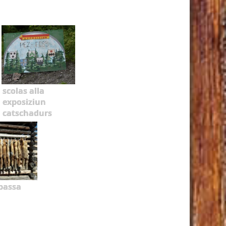
scolas alla
exposiziun
catschadurs
bassa