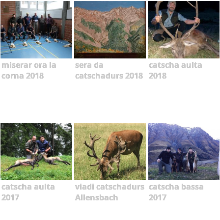
miserar ora la
sera da
catscha aulta
corna 2018
catschadurs 2018
2018
catscha aulta
viadi catschadurs
catscha bassa
2017
Allensbach
2017