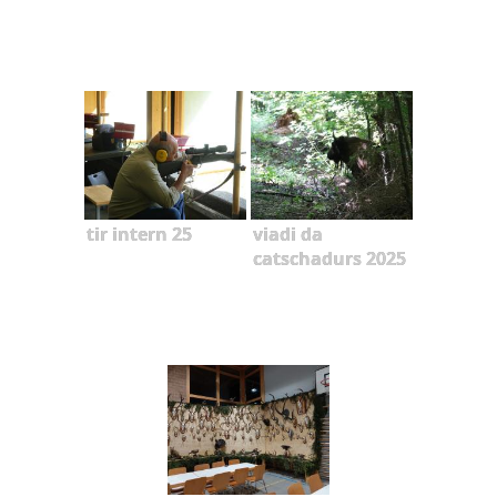
tir intern 25
viadi da
catschadurs 2025