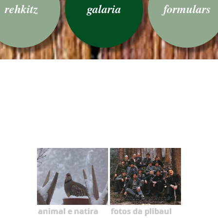
rehkitz
galaria
formulars
animal e natira
fotos da plibaul