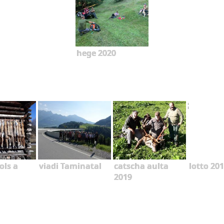
hege 2020
ols a
viadi Taminatal
catscha aulta
lotto 20
2019