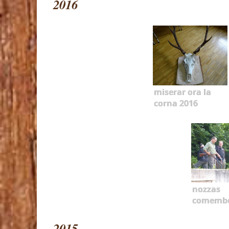
2016
miserar ora la
corna 2016
nozzas
comemb
2015