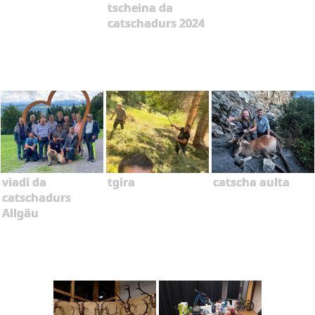
tscheina da
catschadurs 2024
viadi da
tgira
catscha aulta
catschadurs
Allgäu