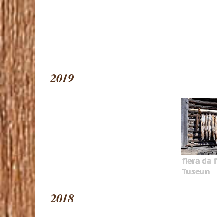
2019
fiera da f
Tuseun
2018