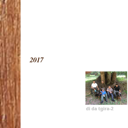
2017
di da tgira-2