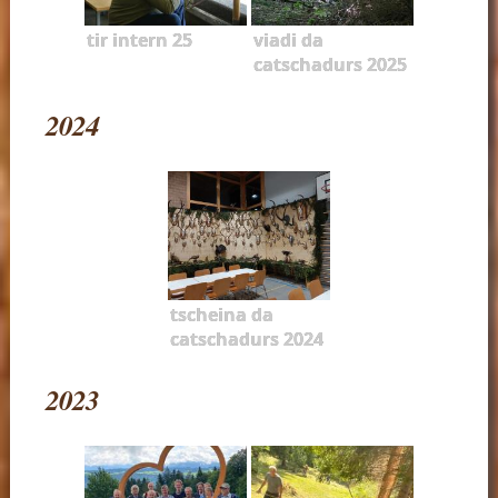
tir intern 25
viadi da
catschadurs 2025
2024
tscheina da
catschadurs 2024
2023