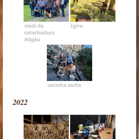
viadi da
tgira
catschadurs
Allgäu
catscha aulta
2022