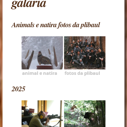
galaria
Animals e natira fotos da plibaul
animal e natira
fotos da plibaul
2025