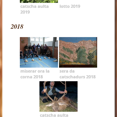
catscha aulta
lotto 2019
2019
2018
miserar ora la
sera da
corna 2018
catschadurs 2018
catscha aulta