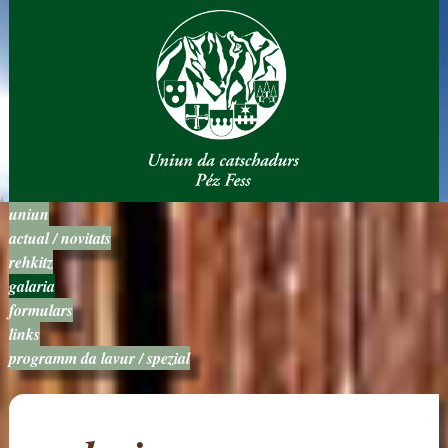
uniun
actual / novitats
rehkitz
galaria
formulars
links
programm da lavur / spezial