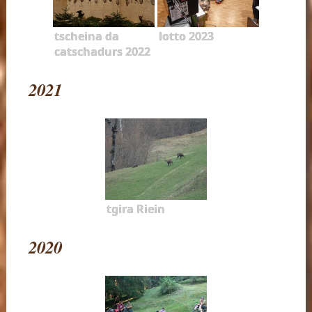
tscheina da
lotto 2023
catschadurs 2022
2021
tgira Riein
2020