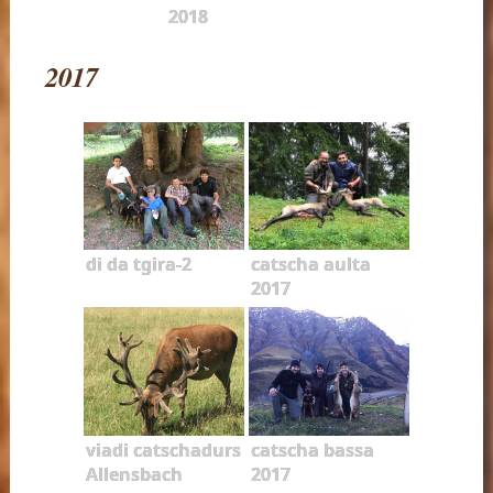
2018
2017
di da tgira-2
catscha aulta
2017
viadi catschadurs
catscha bassa
Allensbach
2017