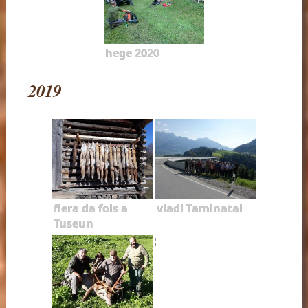
hege 2020
2019
fiera da fols a
viadi Taminatal
Tuseun