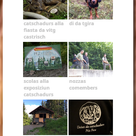
catschadurs alla
di da tgira
fiasta da vitg
castrisch
scolas alla
nozzas
exposiziun
comembers
catschadurs