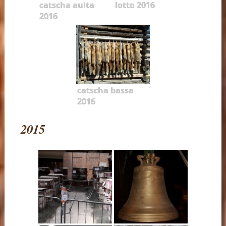
catscha aulta
lotto 2016
2016
catscha bassa
2016
2015