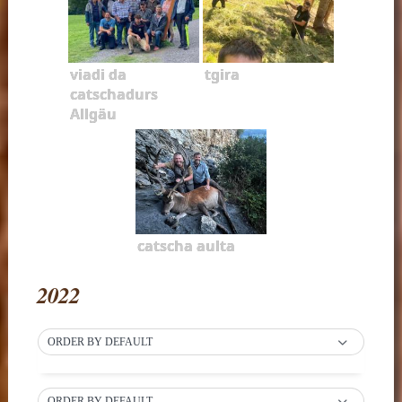
viadi da
tgira
catschadurs
Allgäu
catscha aulta
2022
ORDER BY DEFAULT
ORDER BY DEFAULT