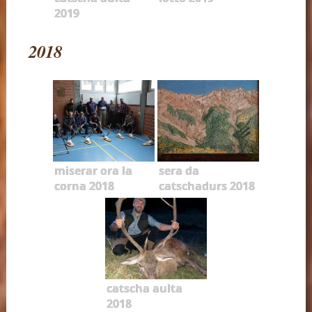
2019
2018
miserar ora la
sera da
corna 2018
catschadurs 2018
catscha aulta
2018