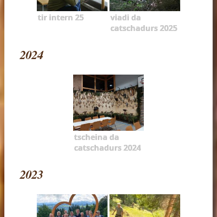
tir intern 25
viadi da
catschadurs 2025
2024
tscheina da
catschadurs 2024
2023