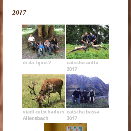
2017
di da tgira-2
catscha aulta
2017
viadi catschadurs
catscha bassa
Allensbach
2017