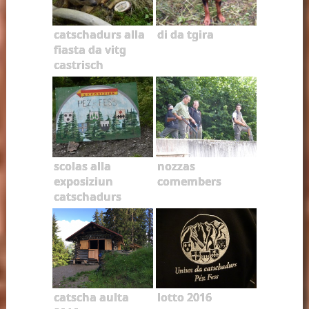
catschadurs alla
di da tgira
fiasta da vitg
castrisch
scolas alla
nozzas
exposiziun
comembers
catschadurs
catscha aulta
lotto 2016