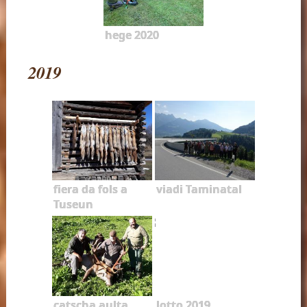
hege 2020
2019
fiera da fols a
viadi Taminatal
Tuseun
catscha aulta
lotto 2019