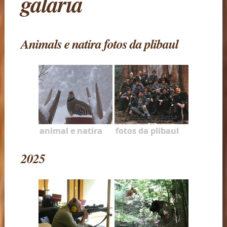
galaria
Animals e natira fotos da plibaul
animal e natira
fotos da plibaul
2025