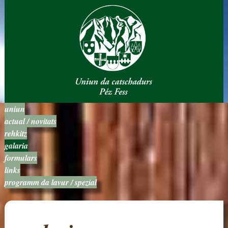
uniun
actual / novitats
rehkitz
galaria
formulars
links
programm da lavur / spezial