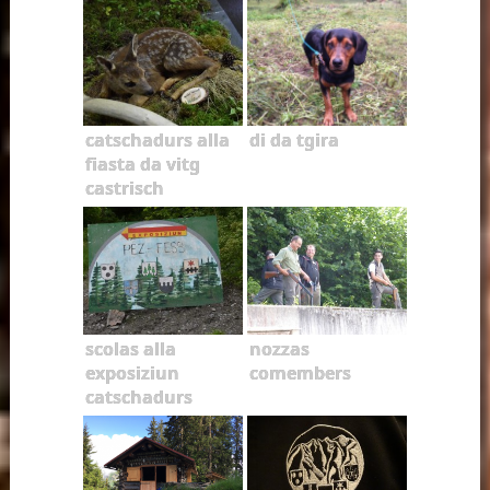
catschadurs alla
di da tgira
fiasta da vitg
castrisch
scolas alla
nozzas
exposiziun
comembers
catschadurs