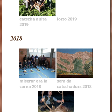
catscha aulta
lotto 2019
2019
2018
miserar ora la
sera da
corna 2018
catschadurs 2018