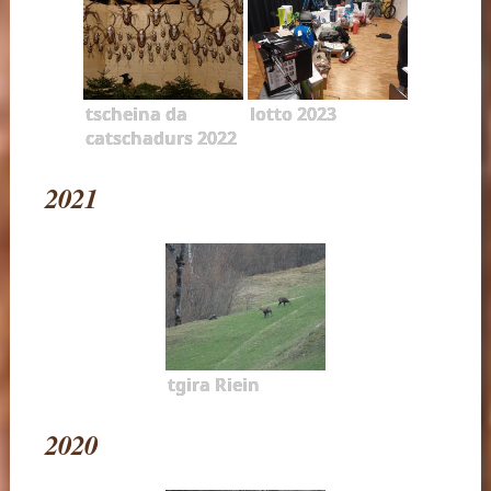
tscheina da
lotto 2023
catschadurs 2022
2021
tgira Riein
2020