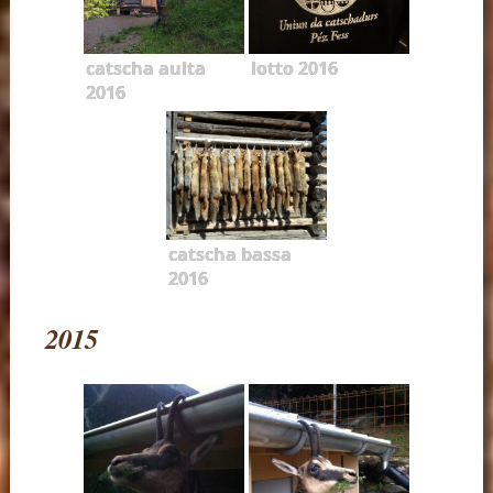
catscha aulta
lotto 2016
2016
catscha bassa
2016
2015