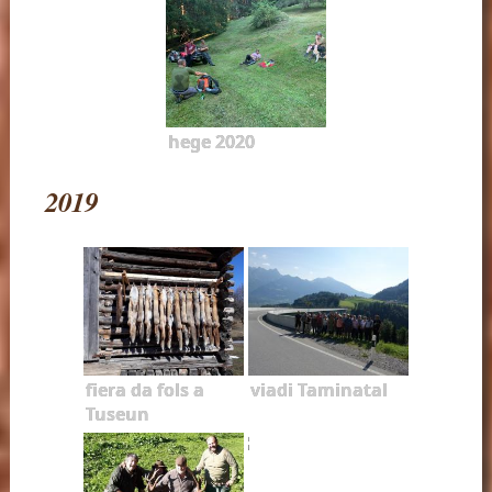
hege 2020
2019
fiera da fols a
viadi Taminatal
Tuseun