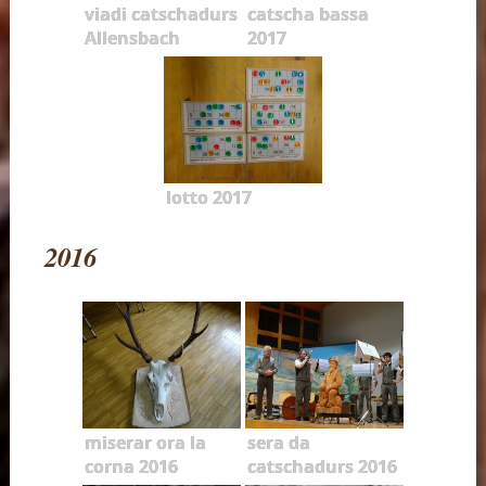
viadi catschadurs
catscha bassa
Allensbach
2017
lotto 2017
2016
miserar ora la
sera da
corna 2016
catschadurs 2016