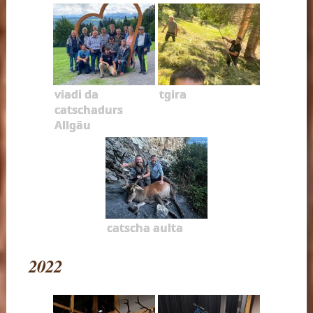
viadi da
tgira
catschadurs
Allgäu
catscha aulta
2022