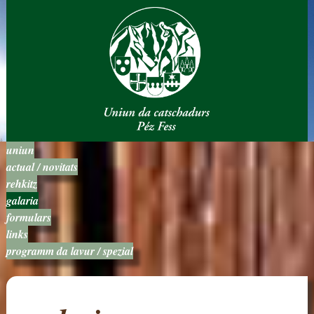
uniun
actual / novitats
rehkitz
galaria
formulars
links
programm da lavur / spezial