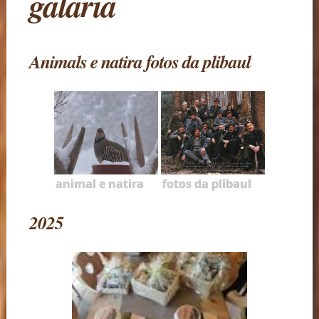
galaria
Animals e natira fotos da plibaul
animal e natira
fotos da plibaul
2025