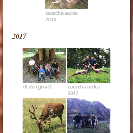
catscha aulta
2018
2017
di da tgira-2
catscha aulta
2017