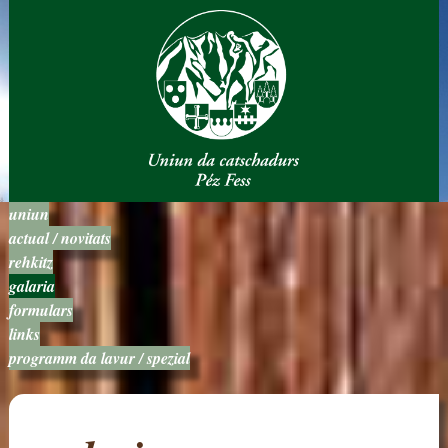
uniun
actual / novitats
rehkitz
galaria
formulars
links
programm da lavur / spezial