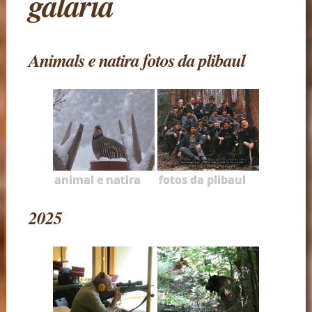
galaria
Animals e natira fotos da plibaul
animal e natira
fotos da plibaul
2025