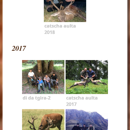
catscha aulta
2018
2017
di da tgira-2
catscha aulta
2017