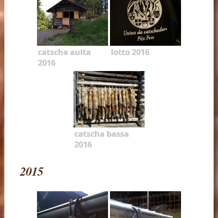
catscha aulta
lotto 2016
2016
catscha bassa
2016
2015