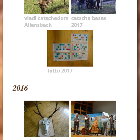
viadi catschadurs
catscha bassa
Allensbach
2017
lotto 2017
2016