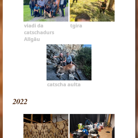
viadi da
tgira
catschadurs
Allgäu
catscha aulta
2022