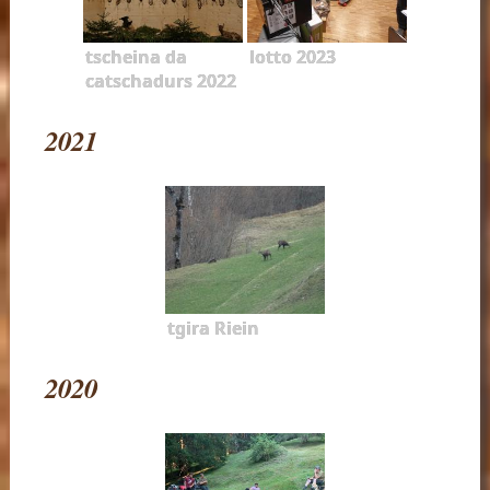
tscheina da
lotto 2023
catschadurs 2022
2021
tgira Riein
2020