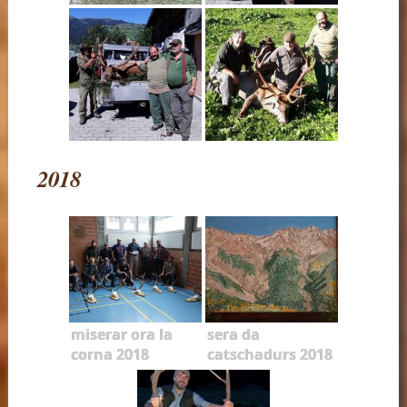
2018
miserar ora la
sera da
corna 2018
catschadurs 2018