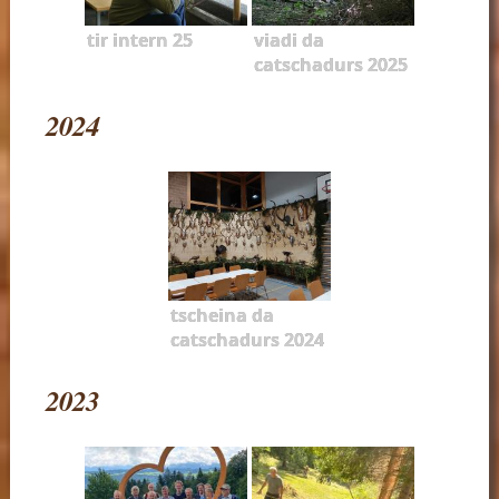
tir intern 25
viadi da
catschadurs 2025
2024
tscheina da
catschadurs 2024
2023