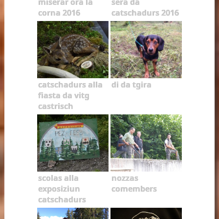
miserar ora la
sera da
corna 2016
catschadurs 2016
catschadurs alla
di da tgira
fiasta da vitg
castrisch
scolas alla
nozzas
exposiziun
comembers
catschadurs