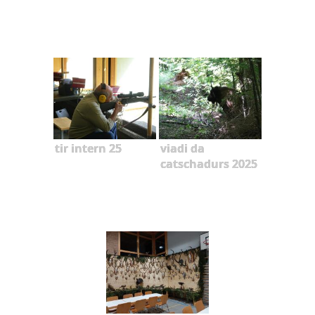
tir intern 25
viadi da
catschadurs 2025