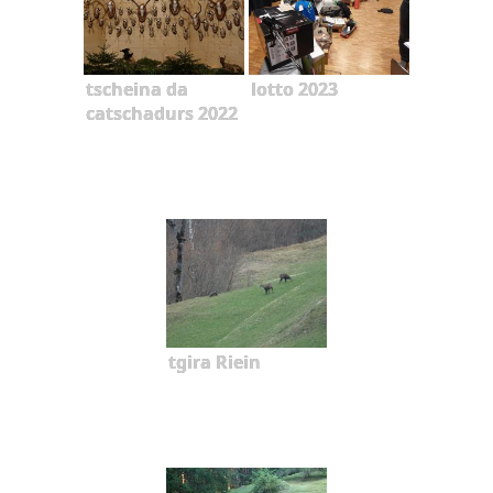
tscheina da
lotto 2023
catschadurs 2022
tgira Riein