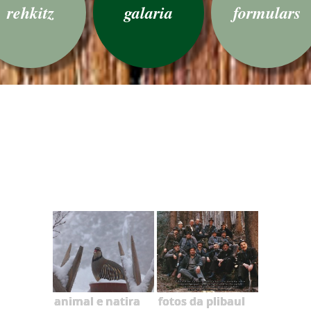
rehkitz
galaria
formulars
animal e natira
fotos da plibaul