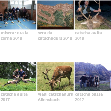
miserar ora la
sera da
catscha aulta
corna 2018
catschadurs 2018
2018
catscha aulta
viadi catschadurs
catscha bassa
2017
Allensbach
2017