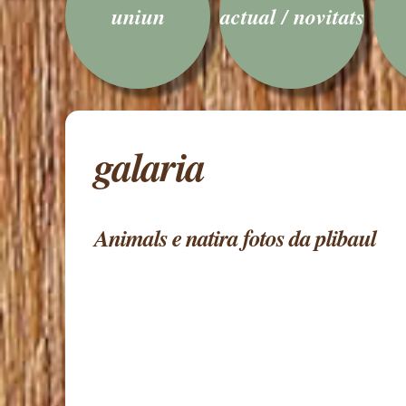
uniun
actual / novitats
galaria
Animals e natira fotos da plibaul