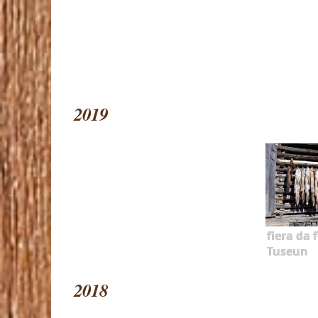
2019
fiera da f
Tuseun
2018