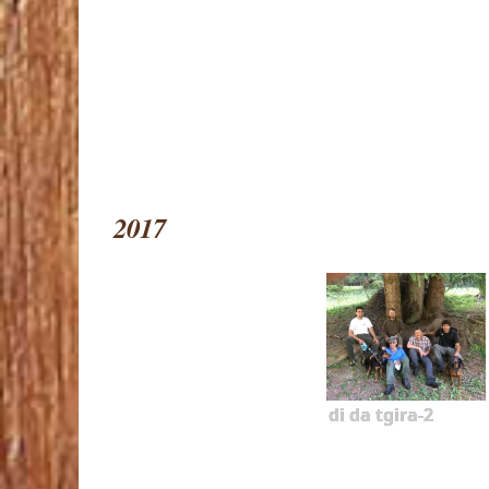
2017
di da tgira-2