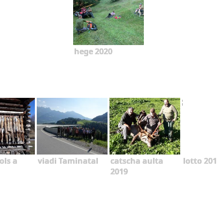
hege 2020
ols a
viadi Taminatal
catscha aulta
lotto 20
2019