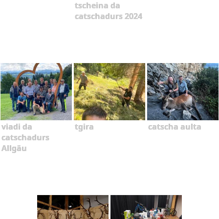
tscheina da
catschadurs 2024
viadi da
tgira
catscha aulta
catschadurs
Allgäu