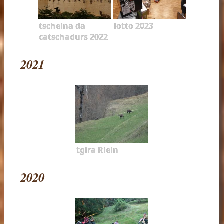
tscheina da
lotto 2023
catschadurs 2022
2021
tgira Riein
2020