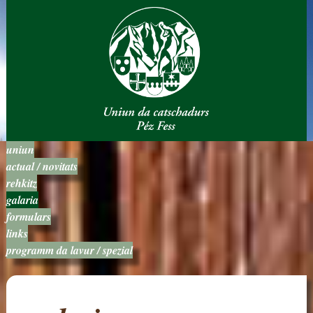
uniun
actual / novitats
rehkitz
galaria
formulars
links
programm da lavur / spezial