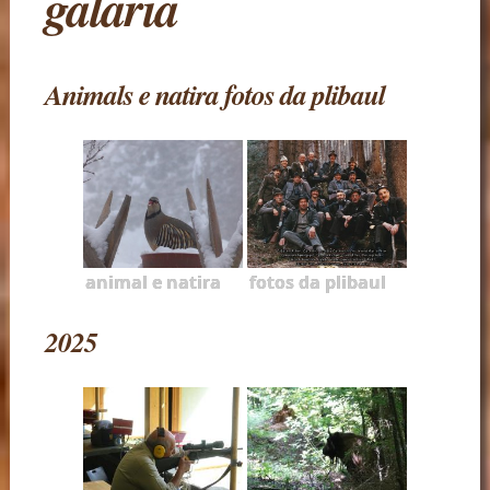
galaria
Animals e natira fotos da plibaul
animal e natira
fotos da plibaul
2025