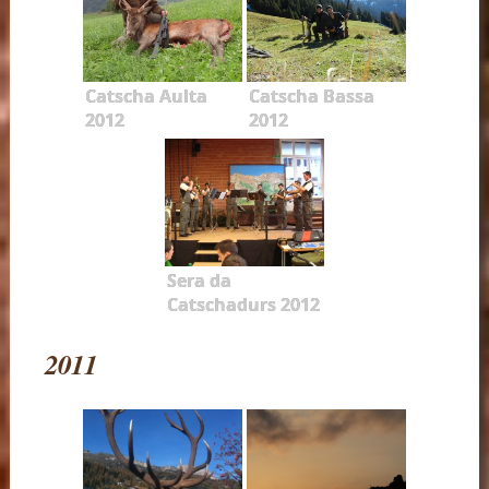
Catscha Aulta
Catscha Bassa
2012
2012
Sera da
Catschadurs 2012
2011