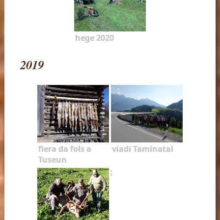
hege 2020
2019
fiera da fols a
viadi Taminatal
Tuseun