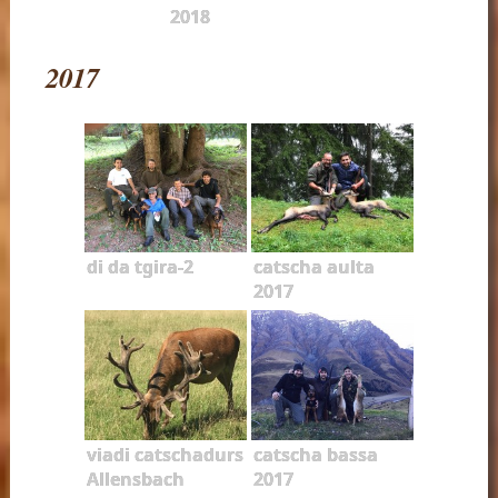
2018
2017
di da tgira-2
catscha aulta
2017
viadi catschadurs
catscha bassa
Allensbach
2017