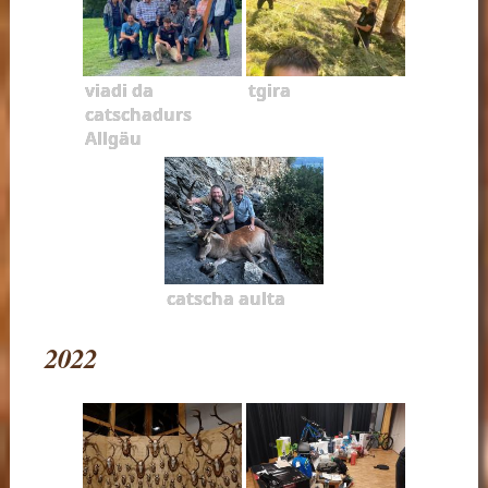
viadi da
tgira
catschadurs
Allgäu
catscha aulta
2022