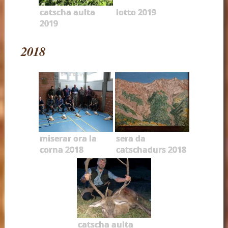
catscha aulta
lotto 2019
2019
2018
miserar ora la
sera da
corna 2018
catschadurs 2018
catscha aulta