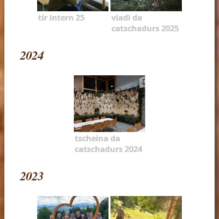
tir intern 25
viadi da
catschadurs 2025
2024
tscheina da
catschadurs 2024
2023