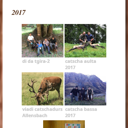
2017
di da tgira-2
catscha aulta
2017
viadi catschadurs
catscha bassa
Allensbach
2017