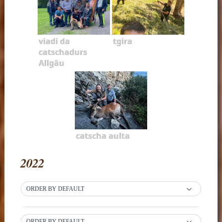
viadi da
tgira
catschadurs
Allgäu
catscha aulta
2022
ORDER BY DEFAULT
ORDER BY DEFAULT