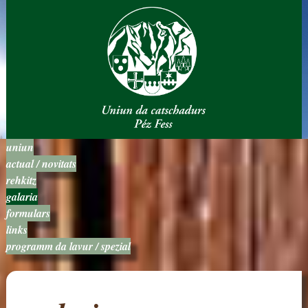
uniun
actual / novitats
rehkitz
galaria
formulars
links
programm da lavur / spezial