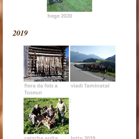
hege 2020
2019
fiera da fols a
viadi Taminatal
Tuseun
catscha aulta
lotto 2019