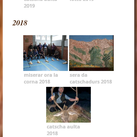
2019
2018
miserar ora la
sera da
corna 2018
catschadurs 2018
catscha aulta
2018