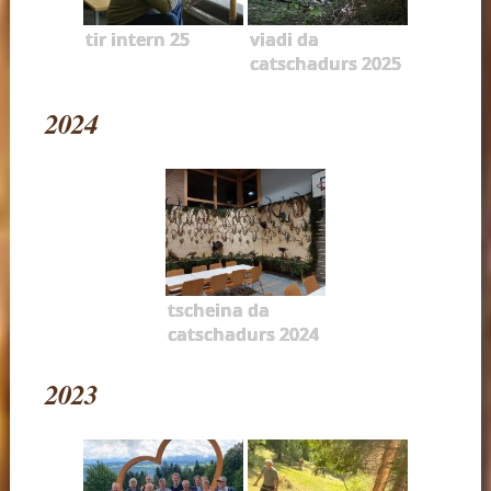
tir intern 25
viadi da
catschadurs 2025
2024
tscheina da
catschadurs 2024
2023