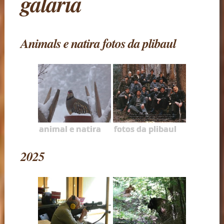
galaria
Animals e natira fotos da plibaul
animal e natira
fotos da plibaul
2025