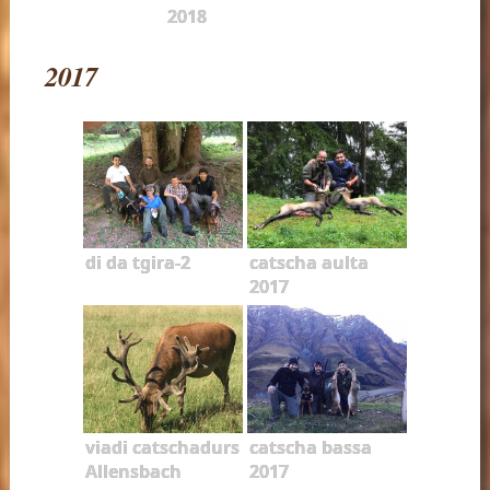
2018
2017
di da tgira-2
catscha aulta
2017
viadi catschadurs
catscha bassa
Allensbach
2017