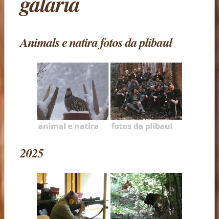
galaria
Animals e natira fotos da plibaul
animal e natira
fotos da plibaul
2025