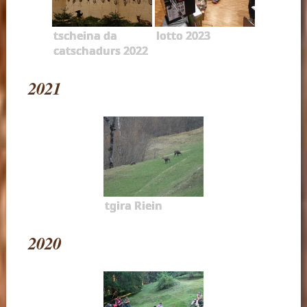
tscheina da
lotto 2023
catschadurs 2022
2021
tgira Riein
2020