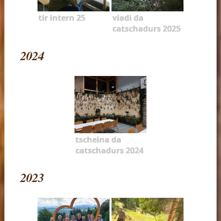
tir intern 25
viadi da
catschadurs 2025
2024
tscheina da
catschadurs 2024
2023