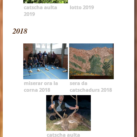
catscha aulta
lotto 2019
2019
2018
miserar ora la
sera da
corna 2018
catschadurs 2018
catscha aulta