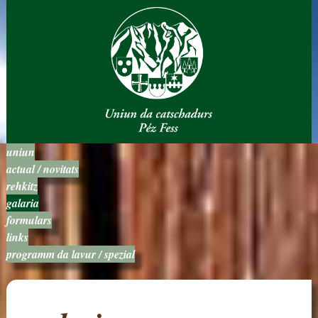
uniun
actual / novitats
rehkitz
galaria
formulars
links
programm da lavur / spezial