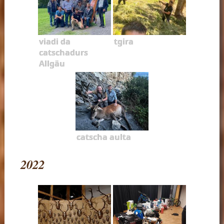
viadi da
tgira
catschadurs
Allgäu
catscha aulta
2022