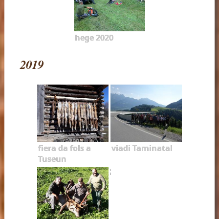
hege 2020
2019
fiera da fols a
viadi Taminatal
Tuseun