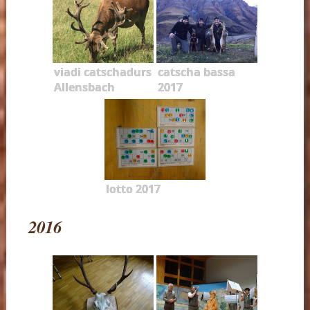
viadi catschadurs
catscha bassa
Allensbach
2017
lotto 2017
2016