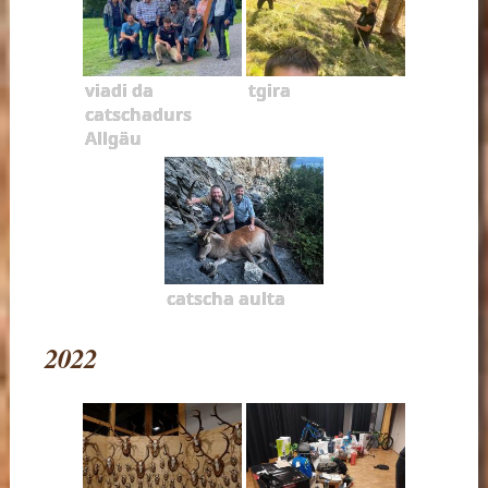
viadi da
tgira
catschadurs
Allgäu
catscha aulta
2022