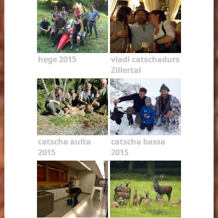
hege 2015
viadi catschadurs
Zillertal
catscha aulta
catscha bassa
2015
2015