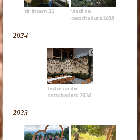
tir intern 25
viadi da
catschadurs 2025
2024
tscheina da
catschadurs 2024
2023