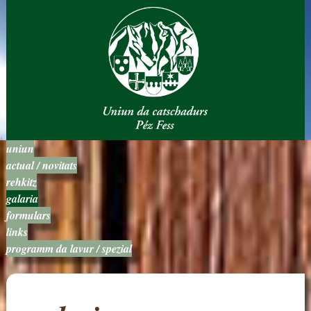
uniun
actual / novitats
rehkitz
galaria
formulars
links
programm da lavur / spezial