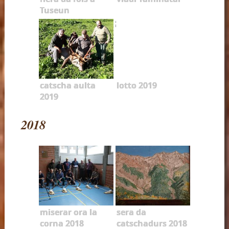
Tuseun
catscha aulta
lotto 2019
2019
2018
miserar ora la
sera da
corna 2018
catschadurs 2018