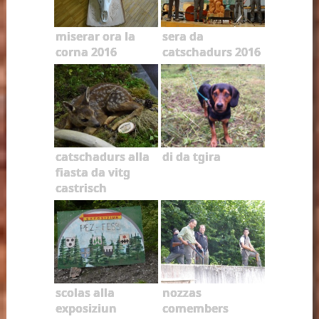
miserar ora la
sera da
corna 2016
catschadurs 2016
catschadurs alla
di da tgira
fiasta da vitg
castrisch
scolas alla
nozzas
exposiziun
comembers