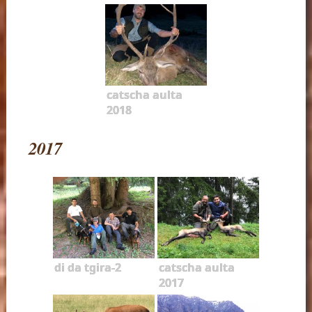
catscha aulta
2018
2017
di da tgira-2
catscha aulta
2017