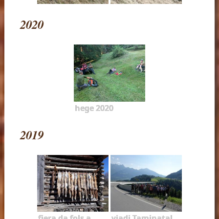
2020
hege 2020
2019
fiera da fols a
viadi Taminatal