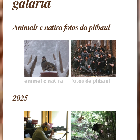
galaria
Animals e natira fotos da plibaul
animal e natira
fotos da plibaul
2025