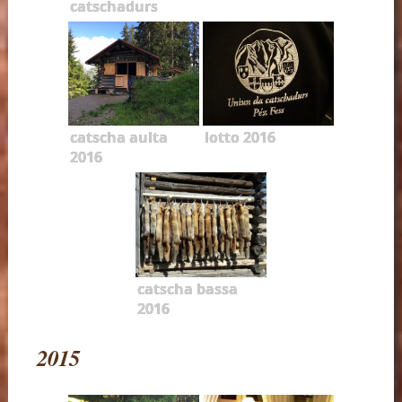
catschadurs
catscha aulta
lotto 2016
2016
catscha bassa
2016
2015