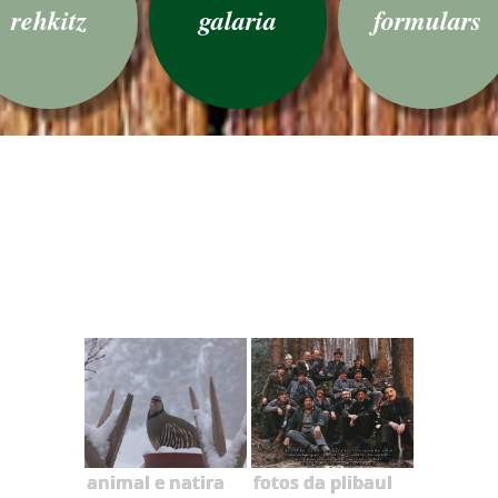
rehkitz
galaria
formulars
animal e natira
fotos da plibaul