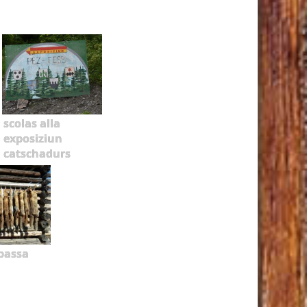
scolas alla
exposiziun
catschadurs
bassa