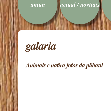
uniun
actual / novitats
galaria
Animals e natira fotos da plibaul