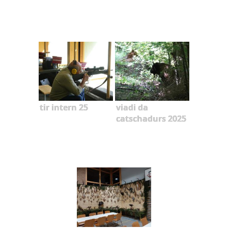
tir intern 25
viadi da
catschadurs 2025