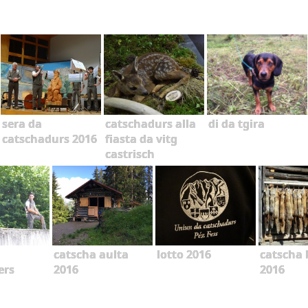
sera da
catschadurs alla
di da tgira
catschadurs 2016
fiasta da vitg
castrisch
catscha aulta
lotto 2016
catscha 
ers
2016
2016