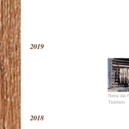
2019
fiera da f
Tuseun
2018