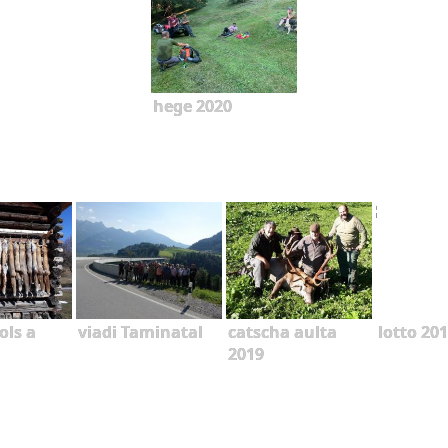
hege 2020
ols a
viadi Taminatal
catscha aulta
lotto 20
2019