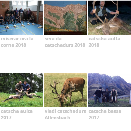
miserar ora la
sera da
catscha aulta
corna 2018
catschadurs 2018
2018
catscha aulta
viadi catschadurs
catscha bassa
2017
Allensbach
2017