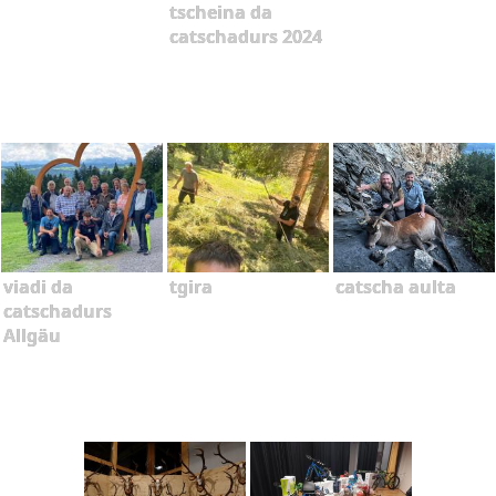
tscheina da
catschadurs 2024
viadi da
tgira
catscha aulta
catschadurs
Allgäu