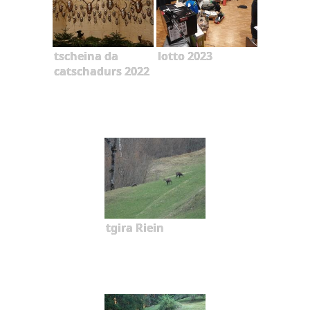
tscheina da
lotto 2023
catschadurs 2022
tgira Riein