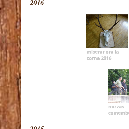
2016
miserar ora la
corna 2016
nozzas
comemb
2015