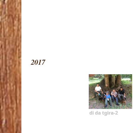
2017
di da tgira-2