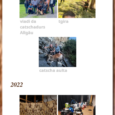
viadi da
tgira
catschadurs
Allgäu
catscha aulta
2022