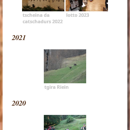
tscheina da
lotto 2023
catschadurs 2022
2021
tgira Riein
2020