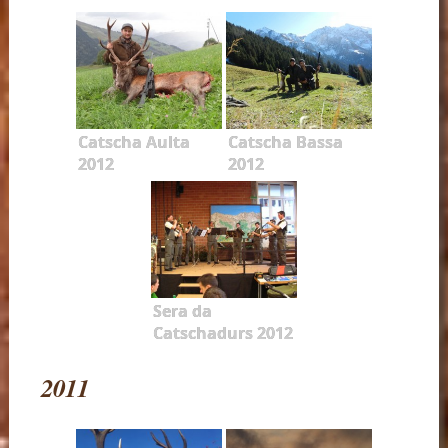
Catscha Aulta
Catscha Bassa
2012
2012
Sera da
Catschadurs 2012
2011