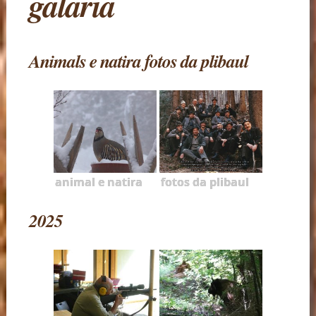
galaria
Animals e natira fotos da plibaul
animal e natira
fotos da plibaul
2025