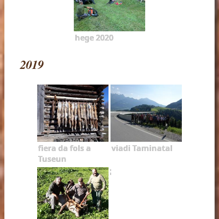
hege 2020
2019
fiera da fols a
viadi Taminatal
Tuseun