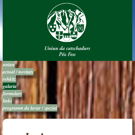
uniun
actual / novitats
rehkitz
galaria
formulars
links
programm da lavur / spezial