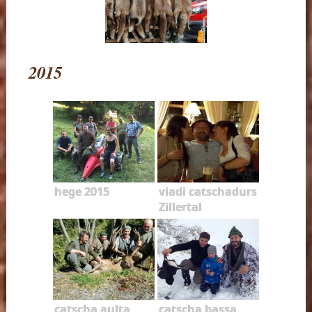
2015
hege 2015
viadi catschadurs
Zillertal
catscha aulta
catscha bassa