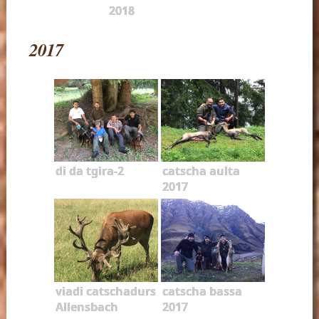
2018
2017
di da tgira-2
catscha aulta
2017
viadi catschadurs
catscha bassa
Allensbach
2017