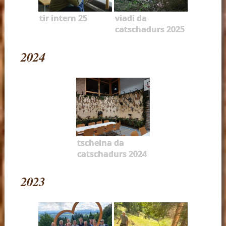
tir intern 25
viadi da
catschadurs 2025
2024
tscheina da
catschadurs 2024
2023