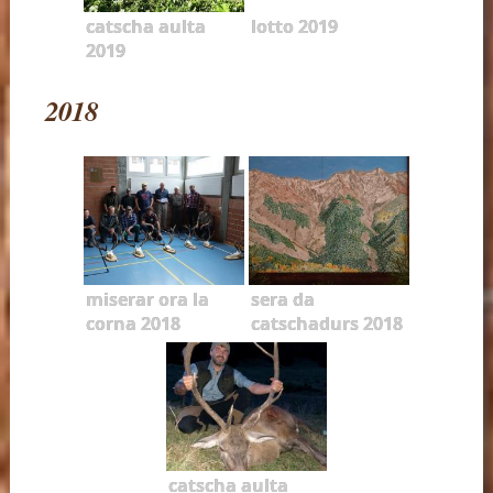
catscha aulta
lotto 2019
2019
2018
miserar ora la
sera da
corna 2018
catschadurs 2018
catscha aulta