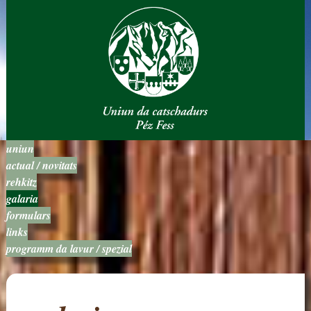
uniun
actual / novitats
rehkitz
galaria
formulars
links
programm da lavur / spezial