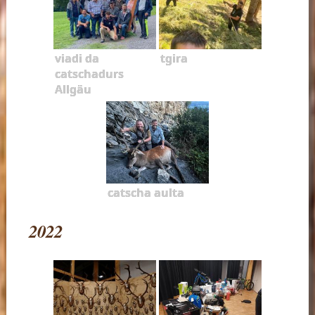
viadi da
tgira
catschadurs
Allgäu
catscha aulta
2022