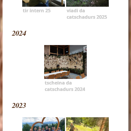
tir intern 25
viadi da
catschadurs 2025
2024
tscheina da
catschadurs 2024
2023