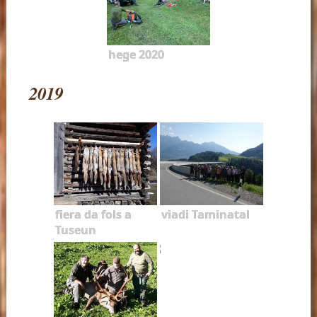
hege 2020
2019
fiera da fols a
viadi Taminatal
Tuseun