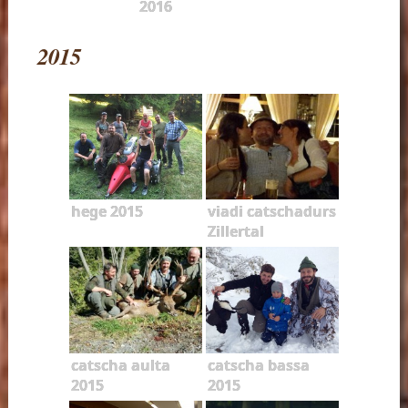
2016
2015
hege 2015
viadi catschadurs
Zillertal
catscha aulta
catscha bassa
2015
2015