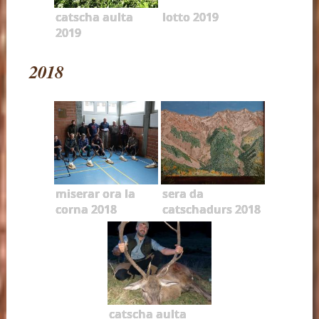
catscha aulta
lotto 2019
2019
2018
miserar ora la
sera da
corna 2018
catschadurs 2018
catscha aulta