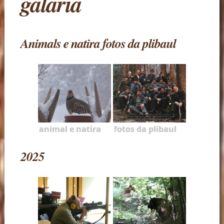
galaria
Animals e natira fotos da plibaul
animal e natira
fotos da plibaul
2025