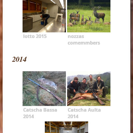
lotto 2015
nozzas
comemmbers
2014
Catscha Bassa
Catscha Aulta
2014
2014