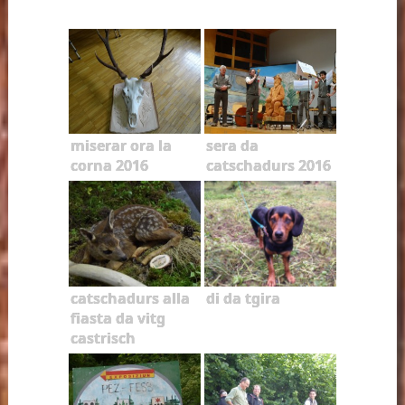
miserar ora la
sera da
corna 2016
catschadurs 2016
catschadurs alla
di da tgira
fiasta da vitg
castrisch