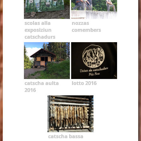
scolas alla
nozzas
exposiziun
comembers
catschadurs
catscha aulta
lotto 2016
2016
catscha bassa