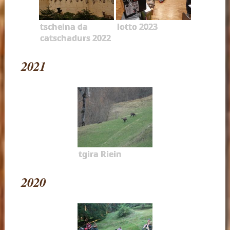
tscheina da
lotto 2023
catschadurs 2022
2021
tgira Riein
2020