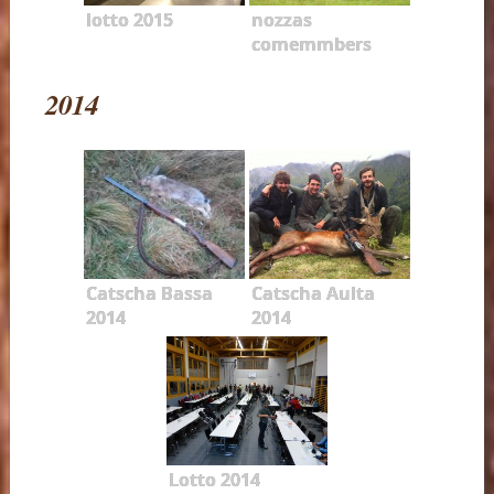
lotto 2015
nozzas
comemmbers
2014
Catscha Bassa
Catscha Aulta
2014
2014
Lotto 2014