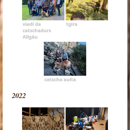
viadi da
tgira
catschadurs
Allgäu
catscha aulta
2022