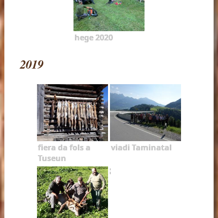
hege 2020
2019
fiera da fols a
viadi Taminatal
Tuseun