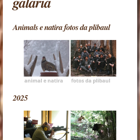
galaria
Animals e natira fotos da plibaul
animal e natira
fotos da plibaul
2025