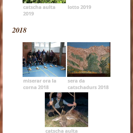
catscha aulta
lotto 2019
2019
2018
miserar ora la
sera da
corna 2018
catschadurs 2018
catscha aulta