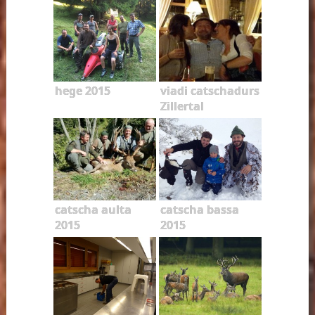
hege 2015
viadi catschadurs
Zillertal
catscha aulta
catscha bassa
2015
2015