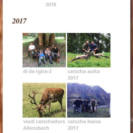
2018
2017
di da tgira-2
catscha aulta
2017
viadi catschadurs
catscha bassa
Allensbach
2017