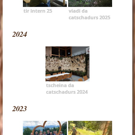
tir intern 25
viadi da
catschadurs 2025
2024
tscheina da
catschadurs 2024
2023