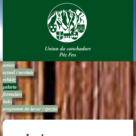
uniun
actual / novitats
rehkitz
galaria
formulars
links
programm da lavur / spezial