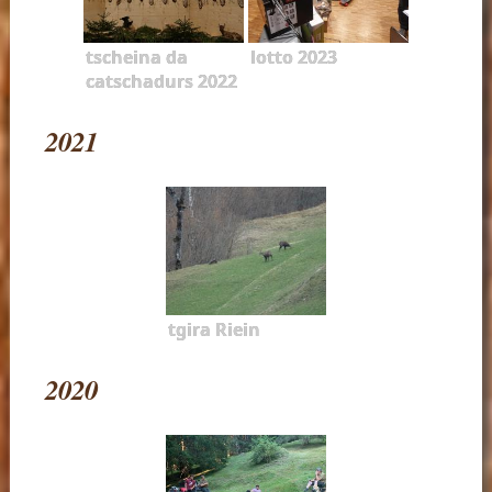
tscheina da
lotto 2023
catschadurs 2022
2021
tgira Riein
2020