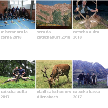
miserar ora la
sera da
catscha aulta
corna 2018
catschadurs 2018
2018
catscha aulta
viadi catschadurs
catscha bassa
2017
Allensbach
2017