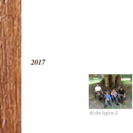
2017
di da tgira-2