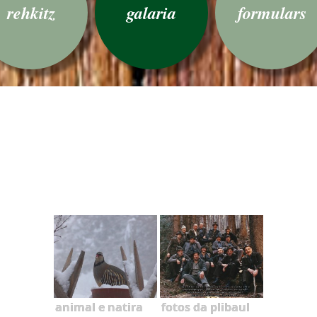
rehkitz
galaria
formulars
animal e natira
fotos da plibaul