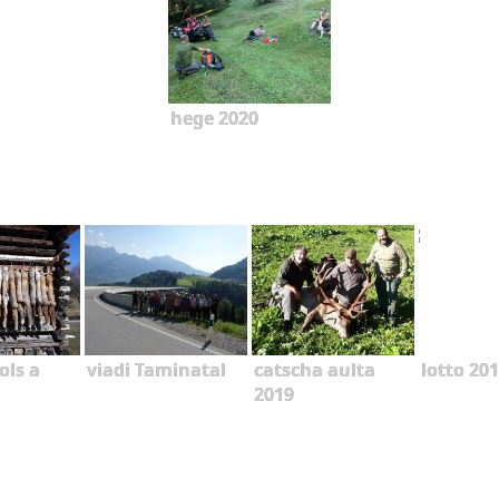
hege 2020
ols a
viadi Taminatal
catscha aulta
lotto 20
2019