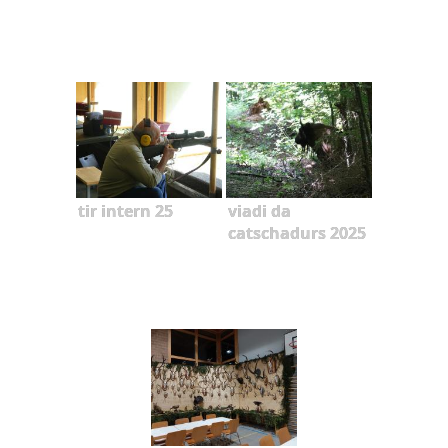
tir intern 25
viadi da
catschadurs 2025