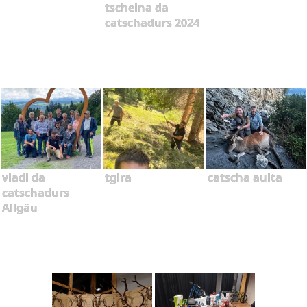
tscheina da
catschadurs 2024
viadi da
tgira
catscha aulta
catschadurs
Allgäu