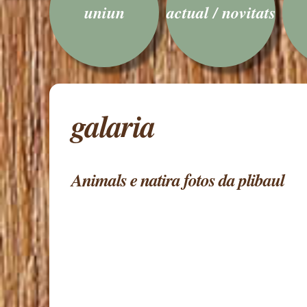
uniun
actual / novitats
galaria
Animals e natira fotos da plibaul