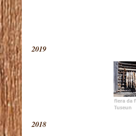
2019
fiera da f
Tuseun
2018