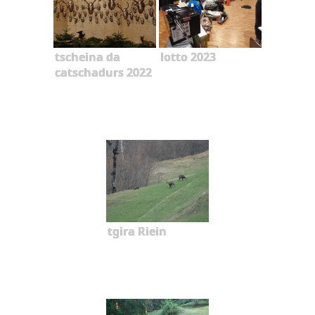
tscheina da
lotto 2023
catschadurs 2022
tgira Riein