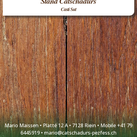
Stand Catschadurs
Casti Sut
Mario Maissen • Platté 12 A • 7128 Riein • Mobile +41 79
6445919 •
mario@catschadurs-pezfess.ch