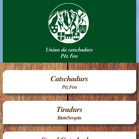
Catschadurs
Péz Fess
Tiradurs
Riein/Sevgein